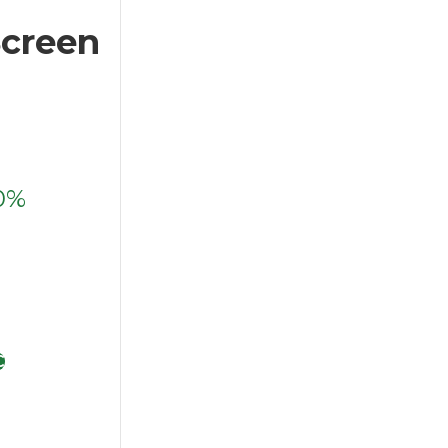
Screen
0%
С