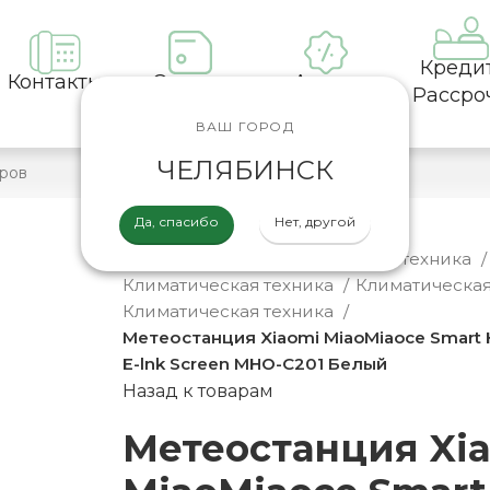
Креди
Контакты
Оплата
Акции
Рассро
ВАШ ГОРОД
ЧЕЛЯБИНСК
Да, спасибо
Нет, другой
Главная
Каталог
Домашняя техника
Климатическая техника
Климатическая
Климатическая техника
Метеостанция Xiaomi MiaoMiaoce Smart 
E-lnk Screen MHO-C201 Белый
Назад к товарам
Метеостанция Xi