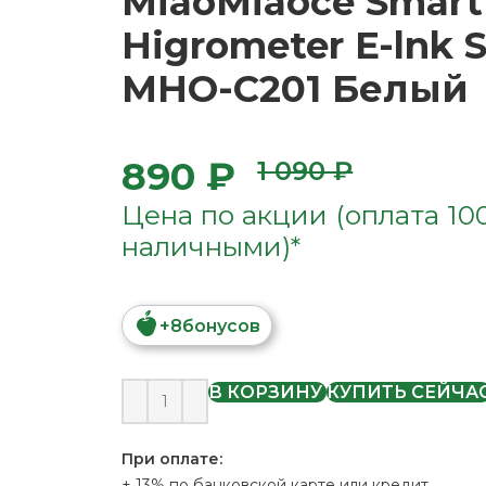
MiaoMiaoce Smart
Higrometer E-lnk 
MHO-C201 Белый
890 ₽
1 090 ₽
Цена по акции (оплата 10
наличными)*
+
8
бонусов
В КОРЗИНУ
КУПИТЬ СЕЙЧА
При оплате:
+ 13% по банковской карте или кредит.