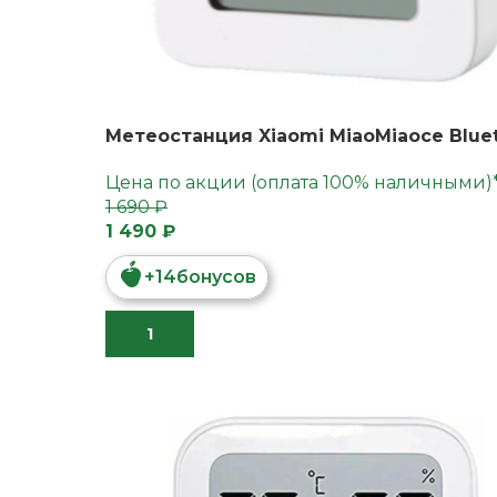
Метеостанция Xiaomi MiaoMiaoce Blu
Цена по акции (оплата 100% наличными)
1 690 ₽
1 490 ₽
+
14
бонусов
В КОРЗИНУ