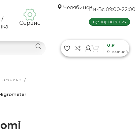
Челябинск
Пн-Вс 09:00-22:00
т/
Сервис
8(800)200-70-25
чка
0 ₽
0 позиций
 техника
Higrometer
aomi