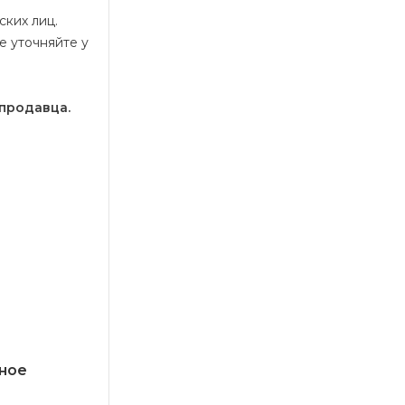
ских лиц.
е уточняйте у
е
 продавца.
ное