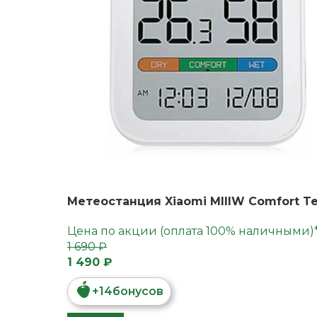
Метеостанция Xiaomi MIIIW Comfort T
Цена по акции (оплата 100% наличными)
1 690 ₽
1 490 ₽
+
14
бонусов