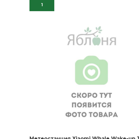
В КОРЗИНУ
Метеостанция Xiaomi Whale Wake-up T