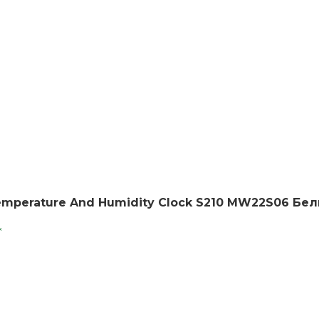
emperature And Humidity Clock S210 MW22S06 Бе
*