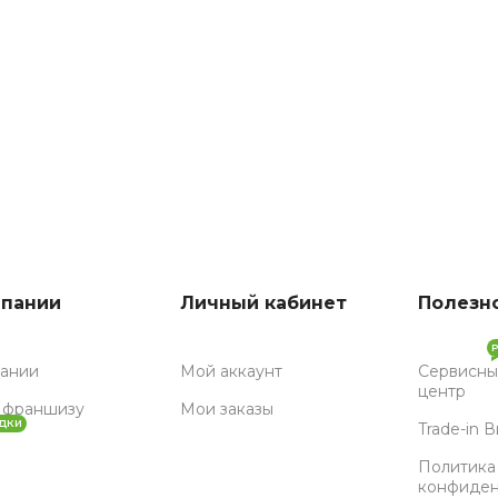
мпании
Личный кабинет
Полезн
пании
Мой аккаунт
Сервисны
центр
 франшизу
Мои заказы
ДКИ
Trade-in 
Политика
конфиден