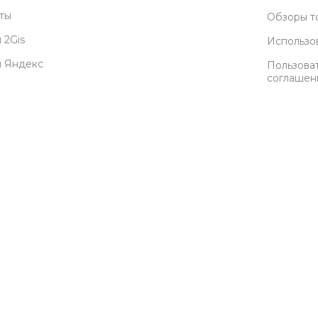
ты
Обзоры т
 2Gis
Использо
ы Яндекс
Пользова
соглашен