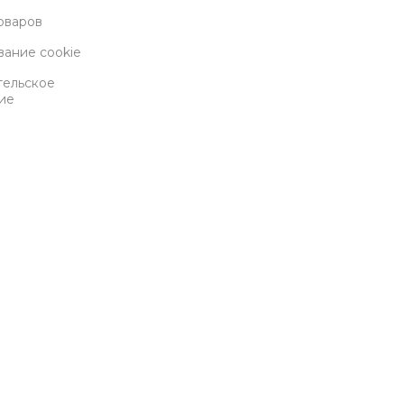
оваров
вание cookie
тельское
ие