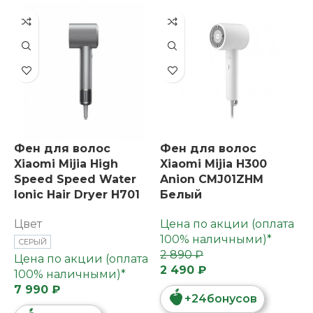
Фен для волос
Фен для волос
Xiaomi Mijia High
Xiaomi Mijia H300
Speed Speed Water
Anion CMJ01ZHM
lonic Hair Dryer H701
Белый
Цвет
Цена по акции (оплата
100% наличными)*
СЕРЫЙ
2 890 ₽
Цена по акции (оплата
2 490 ₽
100% наличными)*
7 990 ₽
+
24
бонусов