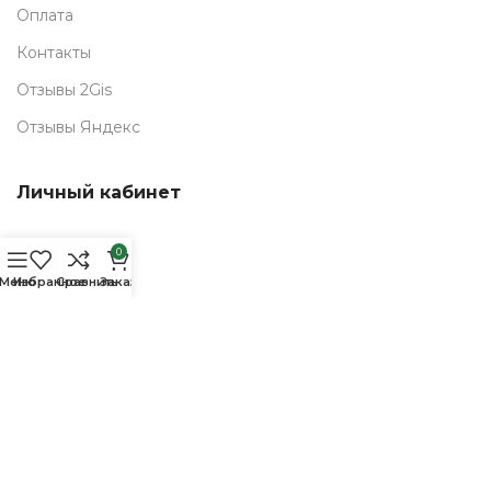
Оплата
Контакты
Отзывы 2Gis
Отзывы Яндекс
Личный кабинет
0
Мой аккаунт
позиций
Меню
Избранное
Сравнить
Заказ
Мои заказы
Полезное
РЕМОНТ СМАРТФОНОВ
Сервисный центр
Trade-in Витрина