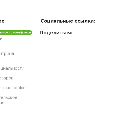
ое
Социальные ссылки:
Поделиться:
РЕМОНТ СМАРТФОНОВ
й
Витрина
циальности
оваров
вание cookie
тельское
ие