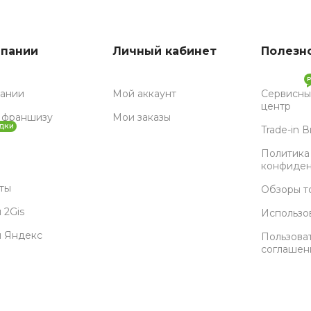
мпании
Личный кабинет
Полезн
пании
Мой аккаунт
Сервисны
центр
 франшизу
Мои заказы
ДКИ
Trade-in 
Политика
конфиден
ты
Обзоры т
 2Gis
Использо
ы Яндекс
Пользова
соглашен