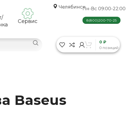
Челябинск
Пн-Вс 09:00-22:00
т/
Сервис
8(800)200-70-25
чка
0 ₽
0 позиций
а Baseus