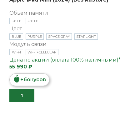
Объем памяти
128 ГБ
256 ГБ
Цвет
BLUE
PURPLE
SPACE GRAY
STARLIGHT
Модуль связи
WI-FI
WI-FI+CELLULAR
Цена по акции (оплата 100% наличными)*
55 990 ₽
+
бонусов
В КОРЗИНУ