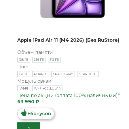
Apple iPad Air 11 (M4 2026) (Без RuStore)
Объем памяти
128 ГБ
256 ГБ
512 ГБ
Цвет
BLUE
PURPLE
SPACE GRAY
STARLIGHT
Модуль связи
WI-FI
WI-FI+CELLULAR
Цена по акции (оплата 100% наличными)*
63 990 ₽
+
бонусов
В КОРЗИНУ