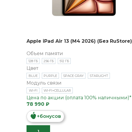
Apple iPad Air 13 (M4 2026) (Без RuStore)
Объем памяти
128 ГБ
256 ГБ
512 ГБ
Цвет
BLUE
PURPLE
SPACE GRAY
STARLIGHT
Модуль связи
WI-FI
WI-FI+CELLULAR
Цена по акции (оплата 100% наличными)*
78 990 ₽
+
бонусов
В КОРЗИНУ