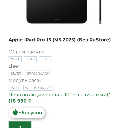
Apple iPad Pro 13 (M5 2025) (Без RuStore)
Объем памяти
256 ГБ
512 ГБ
1 ТБ
Цвет
SILVER
SPACE BLACK
Модуль связи
WI-FI
WI-FI+CELLULAR
Цена по акции (оплата 100% наличными)*
118 990 ₽
+
бонусов
В КОРЗИНУ