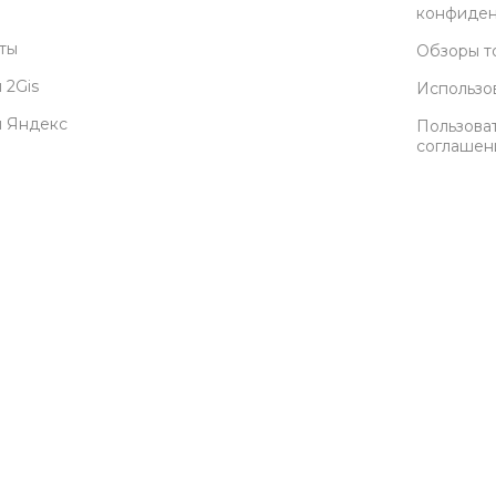
конфиден
ты
Обзоры т
 2Gis
Использо
ы Яндекс
Пользова
соглашен