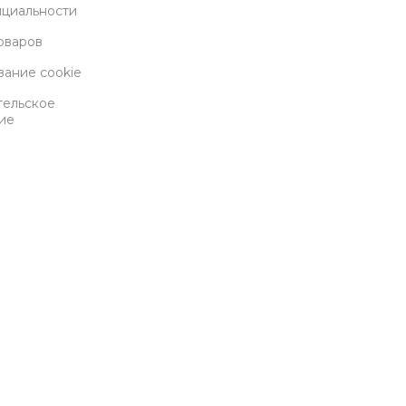
циальности
оваров
вание cookie
тельское
ие