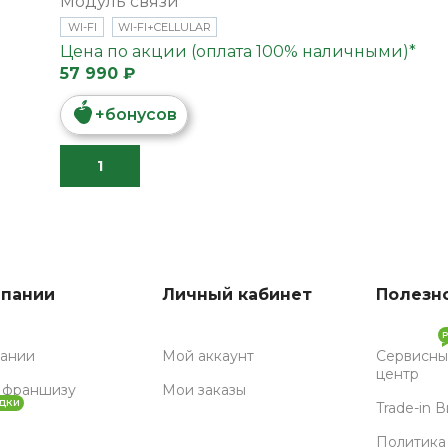
Модуль связи
WI-FI
WI-FI+CELLULAR
Цена по акции (оплата 100% наличными)*
57 990 ₽
+
бонусов
В КОРЗИНУ
мпании
Личный кабинет
Полезн
пании
Мой аккаунт
Сервисны
центр
 франшизу
Мои заказы
ДКИ
Trade-in 
Политика