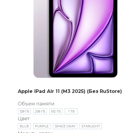
Apple iPad Air 11 (M3 2025) (Без RuStore)
Объем памяти
128 ГБ
256 ГБ
512 ГБ
1 ТБ
Цвет
BLUE
PURPLE
SPACE GRAY
STARLIGHT