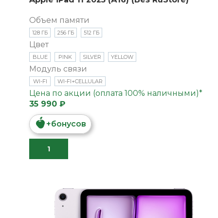
Объем памяти
128 ГБ
256 ГБ
512 ГБ
Цвет
BLUE
PINK
SILVER
YELLOW
Модуль связи
WI-FI
WI-FI+CELLULAR
Цена по акции (оплата 100% наличными)*
35 990 ₽
+
бонусов
В КОРЗИНУ