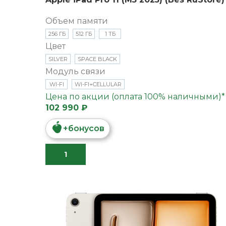
Объем памяти
256 ГБ
512 ГБ
1 ТБ
Цвет
SILVER
SPACE BLACK
Модуль связи
WI-FI
WI-FI+CELLULAR
Цена по акции (оплата 100% наличными)*
102 990 ₽
+
бонусов
В КОРЗИНУ