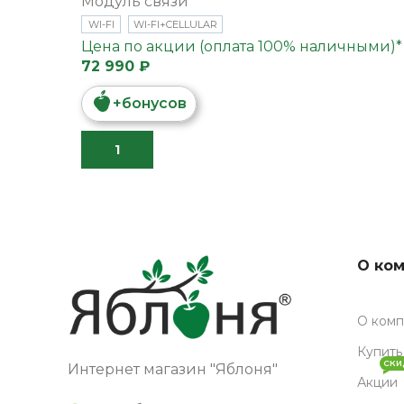
Модуль связи
WI-FI
WI-FI+CELLULAR
Цена по акции (оплата 100% наличными)*
72 990 ₽
+
бонусов
В КОРЗИНУ
О ко
О ком
Купить
СКИ
Интернет магазин "Яблоня"
Акции