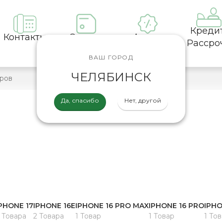
Креди
Контакты
Оплата
Акции
Рассро
ВАШ ГОРОД
ЧЕЛЯБИНСК
Да, спасибо
Нет, другой
PHONE 17
IPHONE 16E
IPHONE 16 PRO MAX
IPHONE 16 PRO
IPHO
 Товара
2 Товара
1 Товар
1 Товар
1 То