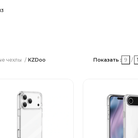
13
е чехлы
KZDoo
Показать
9