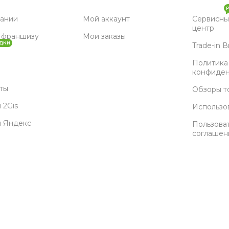
пании
Мой аккаунт
Сервисны
центр
 франшизу
Мои заказы
ДКИ
Trade-in 
Политика
конфиден
ты
Обзоры т
 2Gis
Использо
ы Яндекс
Пользова
соглашен