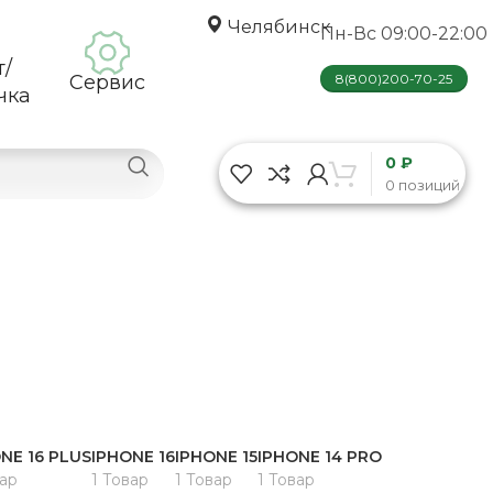
Челябинск
Пн-Вс 09:00-22:00
т/
Сервис
8(800)200-70-25
чка
0 ₽
0 позиций
NE 16 PLUS
IPHONE 16
IPHONE 15
IPHONE 14 PRO
вар
1 Товар
1 Товар
1 Товар