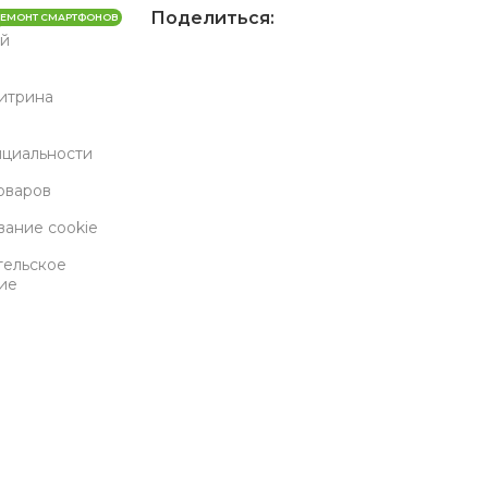
Поделиться:
РЕМОНТ СМАРТФОНОВ
й
Витрина
циальности
оваров
вание cookie
тельское
ие