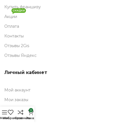
Купить франшизу
СКИДКИ
Акции
Оплата
Контакты
Отзывы 2Gis
Отзывы Яндекс
Личный кабинет
Мой аккаунт
Мои заказы
0
позиций
Полезное
Меню
Избранное
Сравнить
Заказ