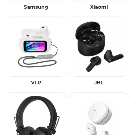
Samsung
Xiaomi
VLP
JBL