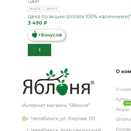
Цвет
BLACK
WHITE
Цена по акции (оплата 100% наличными)
3 490 ₽
+
бонусов
В КОРЗИНУ
О ко
О ком
Купить
СКИ
Интернет магазин "Яблоня"
Акции
г. Челябинск, ул. Кирова, 110
Оплата
Контак
г. Челябинск, Комсомольский