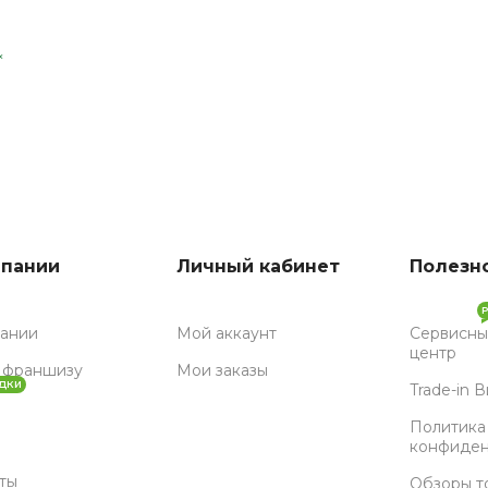
*
мпании
Личный кабинет
Полезн
пании
Мой аккаунт
Сервисны
центр
 франшизу
Мои заказы
ДКИ
Trade-in 
Политика
конфиден
ты
Обзоры т