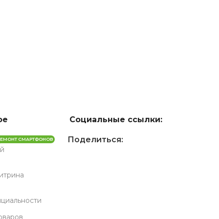
ое
Социальные ссылки:
Поделиться:
РЕМОНТ СМАРТФОНОВ
й
Витрина
циальности
оваров