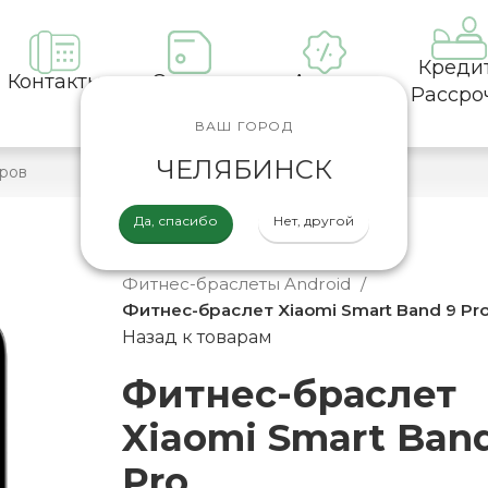
Креди
Контакты
Оплата
Акции
Рассро
ВАШ ГОРОД
ЧЕЛЯБИНСК
Да, спасибо
Нет, другой
Главная
Каталог
Android
Фитнес-браслеты Android
Фитнес-браслет Xiaomi Smart Band 9 Pr
Назад к товарам
Фитнес-браслет
Xiaomi Smart Ban
Pro