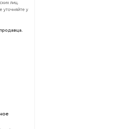
ских лиц.
е уточняйте у
е
 продавца.
ное