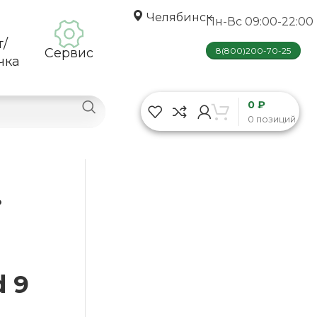
Челябинск
Пн-Вс 09:00-22:00
т/
Сервис
8(800)200-70-25
чка
0 ₽
0 позиций
o
d 9