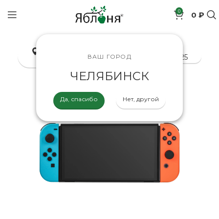
0
0 ₽
позиций
Челябинск
8-800-200-70-25
ВАШ ГОРОД
ЧЕЛЯБИНСК
Да, спасибо
Нет, другой