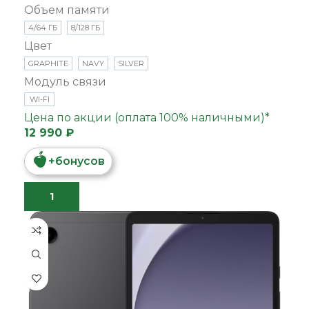
Объем памяти
4/64 ГБ
8/128 ГБ
Цвет
GRAPHITE
NAVY
SILVER
Модуль связи
WI-FI
Цена по акции (оплата 100% наличными)*
12 990 ₽
+
бонусов