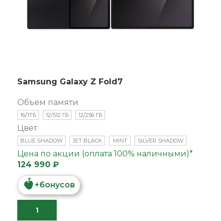
Samsung Galaxy Z Fold7
Объем памяти
16/1ТБ
12/512 ГБ
12/256 ГБ
Цвет
BLUE SHADOW
JET BLACK
MINT
SILVER SHADOW
Цена по акции (оплата 100% наличными)*
124 990 ₽
+
бонусов