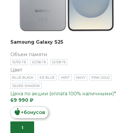
Samsung Galaxy S25
Объем памяти
12/512 ГБ
12/256 ГБ
12/128 ГБ
Цвет
BLUE BLACK
ICE BLUE
MINT
NAVY
PINK GOLD
SILVER SHADOW
Цена по акции (оплата 100% наличными)*
69 990 ₽
+
бонусов