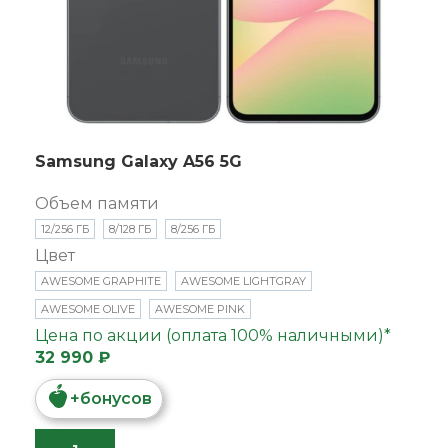
Samsung Galaxy A56 5G
Объем памяти
12/256 ГБ
8/128 ГБ
8/256 ГБ
Цвет
AWESOME GRAPHITE
AWESOME LIGHTGRAY
AWESOME OLIVE
AWESOME PINK
Цена по акции (оплата 100% наличными)*
32 990 ₽
+
бонусов