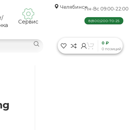
Челябинск
Пн-Вс 09:00-22:00
т/
Сервис
8(800)200-70-25
чка
0 ₽
0 позиций
ng