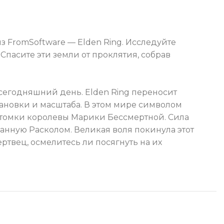
з FromSoftware — Elden Ring. Исследуйте
пасите эти земли от проклятия, собрав
сегодняшний день. Elden Ring переносит
ановки и масштаба. В этом мире символом
потомки королевы Марики Бессмертной. Сила
ванную Расколом. Великая воля покинула этот
твец, осмелитесь ли посягнуть на их