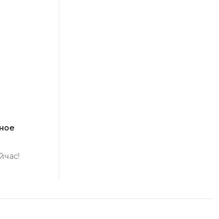
ное
йчас!