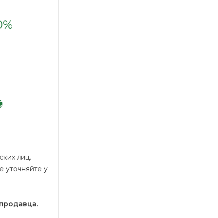
0%
С
ских лиц.
е уточняйте у
е
 продавца.