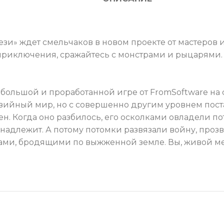
зи» ждет смельчаков в новом проекте от мастеров и
риключения, сражайтесь с монстрами и рыцарями. С
большой и проработанной игре от FromSoftware на 
езийный мир, но с совершенно другим уровнем пост
н. Когда оно разбилось, его осколками овладели 
инадлежит. А потому потомки развязали войну, проз
ми, бродящими по выжженной земле. Вы, живой мер