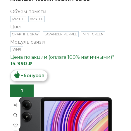
Объем памяти
6/128 ГБ
8/256 ГБ
Цвет
GRAPHITE GRAY
LAVANDER PURPLE
MINT GREEN
Модуль связи
WI-FI
Цена по акции (оплата 100% наличными)*
14 990 ₽
+
бонусов