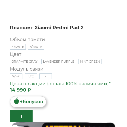
Планшет Xiaomi Redmi Pad 2
Объем памяти
4/128 ГБ
8/256 ГБ
Цвет
GRAPHITE GRAY
LAVENDER PURPLE
MINT GREEN
Модуль связи
WI-FI
LTE
-
Цена по акции (оплата 100% наличными)*
14 990 ₽
+
бонусов