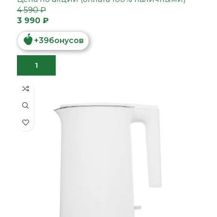
4 590 ₽
3 990 ₽
+
39
бонусов