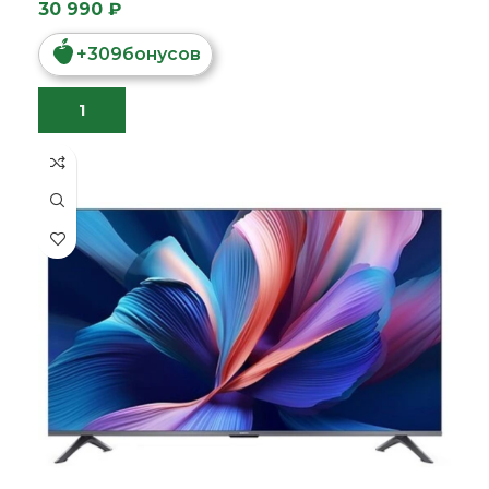
30 990 ₽
+
309
бонусов