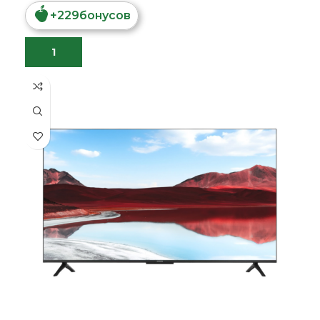
+
229
бонусов