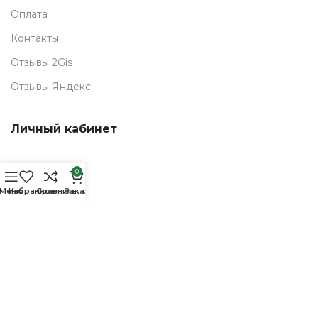
Оплата
Контакты
Отзывы 2Gis
Отзывы Яндекс
Личный кабинет
Мой аккаунт
0
позиций
Меню
Избранное
Сравнить
Заказ
Мои заказы
Полезное
РЕМОНТ СМАРТФОНОВ
Сервисный центр
Trade-in Витрина